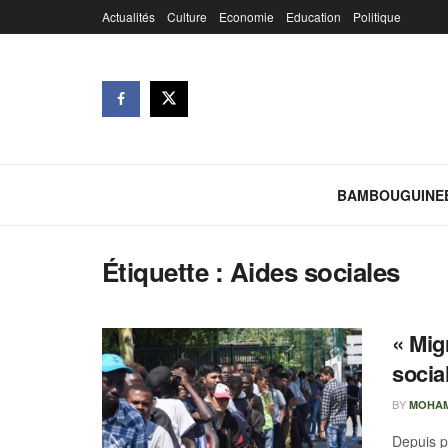
Actualités
Culture
Economie
Education
Politique
BAMBOUGUINE
Étiquette :
Aides sociales
« Mig
socia
BY
MOHAM
Depuis p