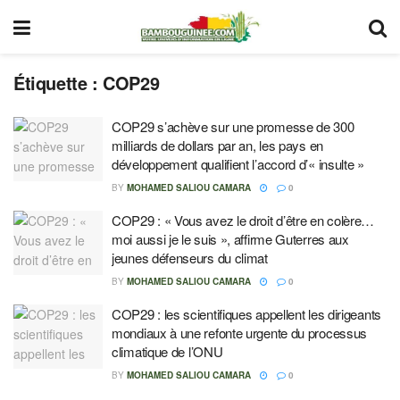
Étiquette :
COP29
COP29 s’achève sur une promesse de 300
milliards de dollars par an, les pays en
développement qualifient l’accord d’« insulte »
BY
MOHAMED SALIOU CAMARA
0
COP29 : « Vous avez le droit d’être en colère…
moi aussi je le suis », affirme Guterres aux
jeunes défenseurs du climat
BY
MOHAMED SALIOU CAMARA
0
COP29 : les scientifiques appellent les dirigeants
mondiaux à une refonte urgente du processus
climatique de l’ONU
BY
MOHAMED SALIOU CAMARA
0