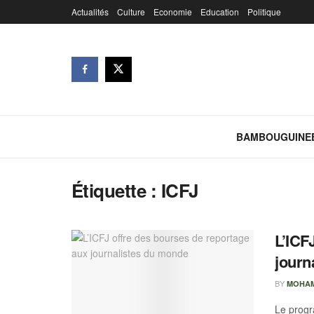
Actualités
Culture
Economie
Education
Politique
BAMBOUGUINE
Étiquette :
ICFJ
L’ICF
journ
BY
MOHAM
Le progr