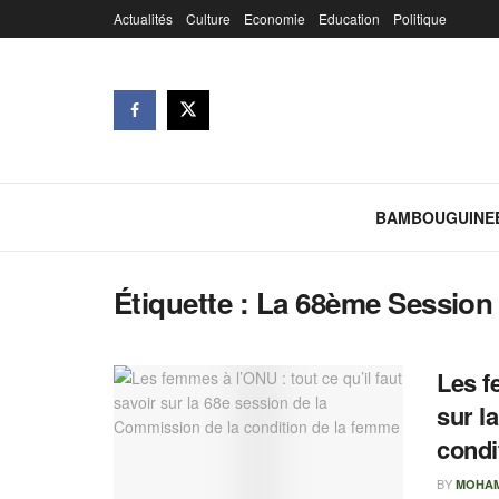
Actualités
Culture
Economie
Education
Politique
BAMBOUGUINE
Étiquette :
La 68ème Session
Les f
sur l
condi
BY
MOHAM