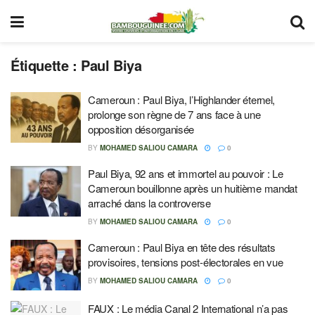
Étiquette :
Paul Biya
Cameroun : Paul Biya, l’Highlander éternel,
prolonge son règne de 7 ans face à une
opposition désorganisée
BY
MOHAMED SALIOU CAMARA
0
Paul Biya, 92 ans et immortel au pouvoir : Le
Cameroun bouillonne après un huitième mandat
arraché dans la controverse
BY
MOHAMED SALIOU CAMARA
0
Cameroun : Paul Biya en tête des résultats
provisoires, tensions post-électorales en vue
BY
MOHAMED SALIOU CAMARA
0
FAUX : Le média Canal 2 International n’a pas