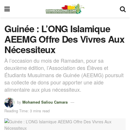
Guinée : L’ONG Islamique
AEEMG Offre Des Vivres Aux
Nécessiteux
À l’occasion du mois de Ramadan, pour sa
deuxième édition, l’Association des Élèves et
Étudiants Musulmans de Guinée (AEEMG) poursuit
sa collecte de dons pour apporter une aide
alimentaire aux plus nécessiteux.
by
Mohamed Saliou Camara
Reading Time: 3 mins read