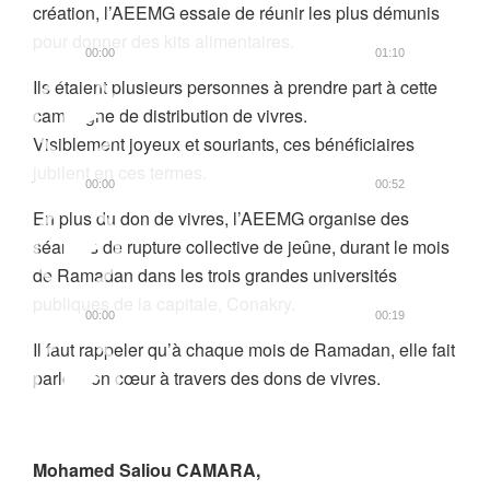
création, l’AEEMG essaie de réunir les plus démunis
pour donner des kits alimentaires.
00:00
01:10
Lecteur
Ils étaient plusieurs personnes à prendre part à cette
vidéo
campagne de distribution de vivres.
Visiblement joyeux et souriants, ces bénéficiaires
jubilent en ces termes.
00:00
00:52
Lecteur
En plus du don de vivres, l’AEEMG organise des
vidéo
séances de rupture collective de jeûne, durant le mois
de Ramadan dans les trois grandes universités
publiques de la capitale, Conakry.
00:00
00:19
Lecteur
Il faut rappeler qu’à chaque mois de Ramadan, elle fait
vidéo
parler son cœur à travers des dons de vivres.
Mohamed Saliou CAMARA,