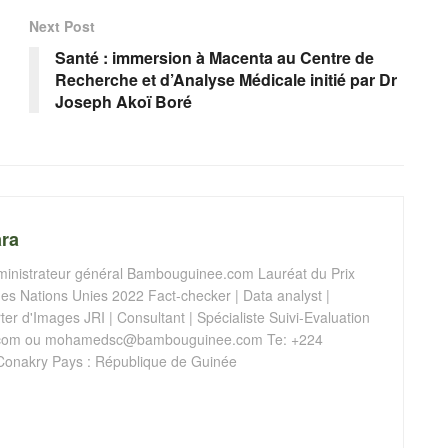
Next Post
Santé : immersion à Macenta au Centre de
Recherche et d’Analyse Médicale initié par Dr
Joseph Akoï Boré
ra
istrateur général Bambouguinee.com Lauréat du Prix
s Nations Unies 2022 Fact-checker | Data analyst |
er d'Images JRI | Consultant | Spécialiste Suivi-Evaluation
com
ou
mohamedsc@bambouguinee.com
Te: +224
Conakry Pays : République de Guinée