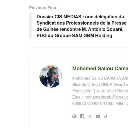
Previous Post
Dossier CIS MÉDIAS : une délégation du
Syndicat des Professionnels de la Presse
de Guinée rencontre M. Antonio Souaré,
PDG du Groupe SAM GBM Holding
Mohamed Saliou Cama
Mohamed Saliou CAMARA Admin
Ricardo Ortega UNCA Award de
Podcasteur | Journaliste Report
Email:
mohamedsc88@gmail.
666820730/620711095 Ville : 