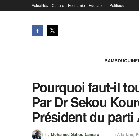
Actualités
Culture
Economie
Education
Politique
BAMBOUGUINE
Pourquoi faut-il to
Par Dr Sekou Kour
Président du part
by
Mohamed Saliou Camara
in
A la Une
,
P