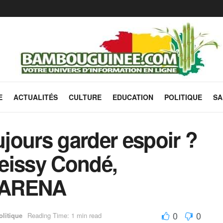
E
ACTUALITÉS
CULTURE
EDUCATION
POLITIQUE
SA
ujours garder espoir ?
eissy Condé,
i ARENA
0
0
olitique
Reading Time: 1 min read