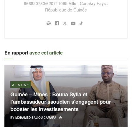
666820730/620711095 Ville : Conakry Pays :
République de Guinée
En rapport
avec cet article
A LA UNE
Guinée – Mines : Bouna Sylla et
l’ambassadeur saoudien s’engagent pour
booster les investissements
BY
MOHAMED SALIOU CAMARA