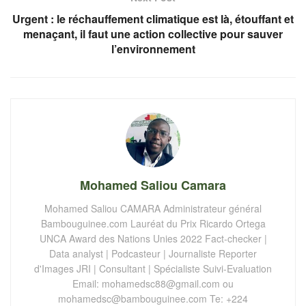
Urgent : le réchauffement climatique est là, étouffant et
menaçant, il faut une action collective pour sauver
l’environnement
Mohamed Saliou Camara
Mohamed Saliou CAMARA Administrateur général
Bambouguinee.com Lauréat du Prix Ricardo Ortega
UNCA Award des Nations Unies 2022 Fact-checker |
Data analyst | Podcasteur | Journaliste Reporter
d'Images JRI | Consultant | Spécialiste Suivi-Evaluation
Email:
mohamedsc88@gmail.com
ou
mohamedsc@bambouguinee.com
Te: +224