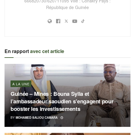
666820730/620711095 Ville : Conakry Pays :
République de Guinée
En rapport
avec cet article
A LA UNE
Guinée – Mines : Bouna Sylla et
l’ambassadeur saoudien s’engagent pour
booster les investissements
BY
MOHAMED SALIOU CAMARA