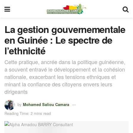
La gestion gouvernementale
en Guinée : Le spectre de
l’ethnicité
Cette pratique, ancrée dans la politique guinéenne,
a souvent entravé le développement et la cohésion
nationale, exacerbant les tensions ethniques et
minant la confiance des citoyens envers leurs
dirigeants
by
Mohamed Saliou Camara
Reading Time: 2 mins read