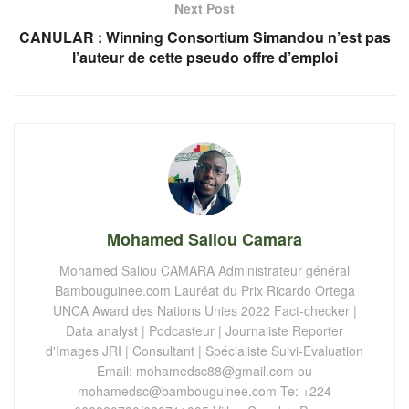
Next Post
CANULAR : Winning Consortium Simandou n’est pas
l’auteur de cette pseudo offre d’emploi
Mohamed Saliou Camara
Mohamed Saliou CAMARA Administrateur général
Bambouguinee.com Lauréat du Prix Ricardo Ortega
UNCA Award des Nations Unies 2022 Fact-checker |
Data analyst | Podcasteur | Journaliste Reporter
d'Images JRI | Consultant | Spécialiste Suivi-Evaluation
Email:
mohamedsc88@gmail.com
ou
mohamedsc@bambouguinee.com
Te: +224