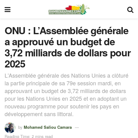
ONU : L’Assemblée générale
a approuvé un budget de
3,72 milliards de dollars pour
2025
L'Assemblée générale des Nations Unies a clôturé
la partie principale de sa 79e session mardi, en
approuvant un budget de 3,72 milliards de dollars
pour les Nations Unies en 2025 et en adoptant un
nouveau programme pour soutenir les pays en
développement sans littoral.
by
Mohamed Saliou Camara
Reading Time: 2 mins read