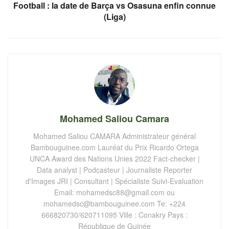
Football : la date de Barça vs Osasuna enfin connue
(Liga)
Mohamed Saliou Camara
Mohamed Saliou CAMARA Administrateur général
Bambouguinee.com Lauréat du Prix Ricardo Ortega
UNCA Award des Nations Unies 2022 Fact-checker |
Data analyst | Podcasteur | Journaliste Reporter
d'Images JRI | Consultant | Spécialiste Suivi-Evaluation
Email:
mohamedsc88@gmail.com
ou
mohamedsc@bambouguinee.com
Te: +224
666820730/620711095 Ville : Conakry Pays :
République de Guinée