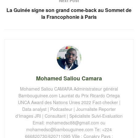
Next Post
La Guinée signe son grand come-back au Sommet de
la Francophonie à Paris
Mohamed Saliou Camara
Mohamed Saliou CAMARA Administrateur général
Bambouguinee.com Lauréat du Prix Ricardo Ortega
UNCA Award des Nations Unies 2022 Fact-checker |
Data analyst | Podcasteur | Journaliste Reporter
d'Images JRI | Consultant | Spécialiste Suivi-Evaluation
Email:
mohamedsc88@gmail.com
ou
mohamedsc@bambouguinee.com
Te: +224
666820730/620711095 Ville : Conakry Pays :