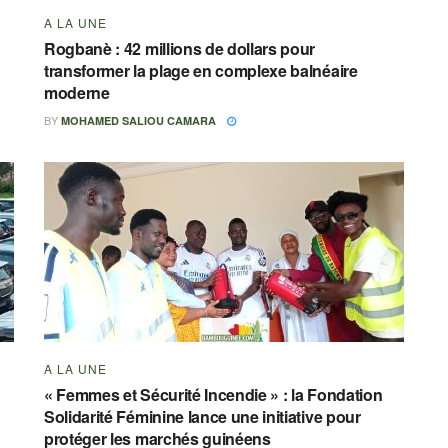
A LA UNE
Rogbanè : 42 millions de dollars pour
transformer la plage en complexe balnéaire
moderne
BY
MOHAMED SALIOU CAMARA
A LA UNE
« Femmes et Sécurité Incendie » : la Fondation
Solidarité Féminine lance une initiative pour
protéger les marchés guinéens