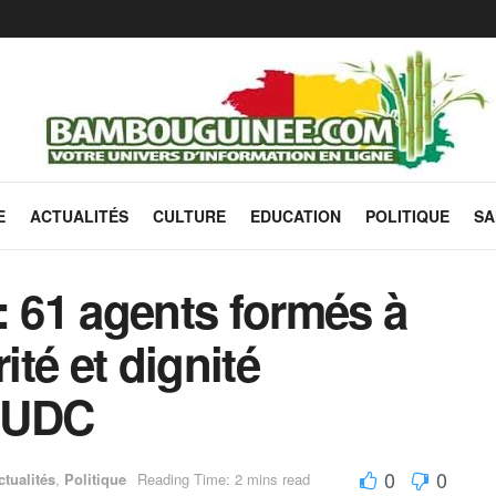
E
ACTUALITÉS
CULTURE
EDUCATION
POLITIQUE
SA
: 61 agents formés à
ité et dignité
NUDC
0
0
ctualités
,
Politique
Reading Time: 2 mins read