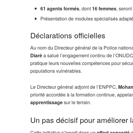
61 agents formés
, dont
16 femmes
, seront
Présentation de modules spécialisés adapté
Déclarations officielles
Au nom du Directeur général de la Police nation
Diaré
a salué l’engagement continu de l’ONUDC et
pratique leurs nouvelles compétences pour sécuris
populations vulnérables.
Le Directeur général adjoint de l’ENPPC,
Moham
priorité accordée à la formation continue, appelan
apprentissage
sur le terrain.
Un pas décisif pour améliorer la
Cette initiative s’inscrit dans un
effort concerté
d