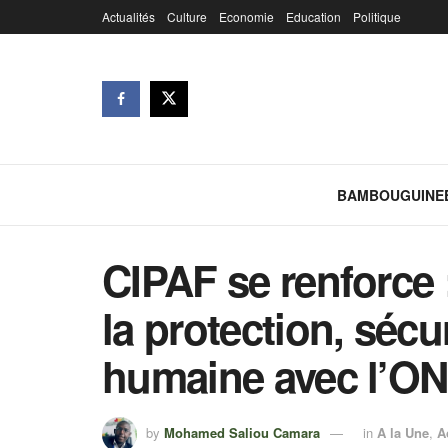
Actualités
Culture
Economie
Education
Politique
BAMBOUGUINE
CIPAF se renforce 
la protection, sécur
humaine avec l’O
by
Mohamed Saliou Camara
in
A la Une
,
A