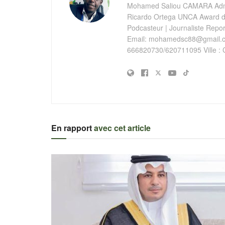
Mohamed Saliou CAMARA Admin
Ricardo Ortega UNCA Award de
Podcasteur | Journaliste Report
Email:
mohamedsc88@gmail.
666820730/620711095 Ville : 
En rapport
avec cet article