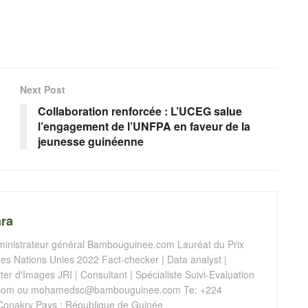
Next Post
Collaboration renforcée : L’UCEG salue
l’engagement de l’UNFPA en faveur de la
jeunesse guinéenne
ra
istrateur général Bambouguinee.com Lauréat du Prix
s Nations Unies 2022 Fact-checker | Data analyst |
er d'Images JRI | Consultant | Spécialiste Suivi-Evaluation
com
ou
mohamedsc@bambouguinee.com
Te: +224
Conakry Pays : République de Guinée