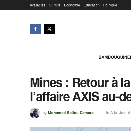
Actualités
Culture
Economie
Education
Politique
BAMBOUGUINE
Mines : Retour à l
l’affaire AXIS au-d
by
Mohamed Saliou Camara
in
A la Une
,
A