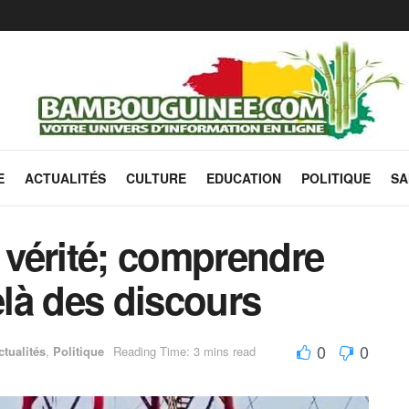
E
ACTUALITÉS
CULTURE
EDUCATION
POLITIQUE
SA
a vérité; comprendre
elà des discours
0
0
ctualités
,
Politique
Reading Time: 3 mins read