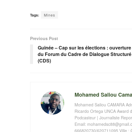
Tags:
Mines
Previous Post
Guinée – Cap sur les élections : ouverture
du Forum du Cadre de Dialogue Structuré
(CDS)
Mohamed Saliou Cama
Mohamed Saliou CAMARA Admin
Ricardo Ortega UNCA Award de
Podcasteur | Journaliste Report
Email:
mohamedsc88@gmail.
666820730/620711095 Ville : 