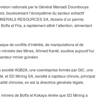
télévision nationale par le Général Mamadi Doumbouya
rs, bouleversant l’écosystème du secteur extractif
 MINERALS RESOURCES SA, titulaire d’un permis
Boffa et Fria, a rapidement attiré l’attention, alimentant
paque de conflits d’intérêts, de manipulations et de
ex-ministre des Mines, Ahmed Kanté, soulève aujourd’hui
secteur minier guinéen.
la société AGB2A, une coentreprise formée par GIC, une
é, et SD Mining SA, société à capitaux chinois, principal
ité chinoise, en est la directrice générale légale.
s miniers de Boffa et Kokaya révèle que SD Mining a