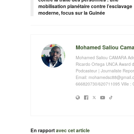
mobilisation planétaire contre l’esclavage
moderne, focus sur la Guinée
Mohamed Saliou Cama
Mohamed Saliou CAMARA Admin
Ricardo Ortega UNCA Award de
Podcasteur | Journaliste Report
Email:
mohamedsc88@gmail.
666820730/620711095 Ville : 
En rapport
avec cet article