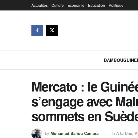
Actualités
Culture
Economie
Education
Politique
BAMBOUGUINE
Mercato : le Guin
s’engage avec Malm
sommets en Suède
by
Mohamed Saliou Camara
in
A la Une
,
A