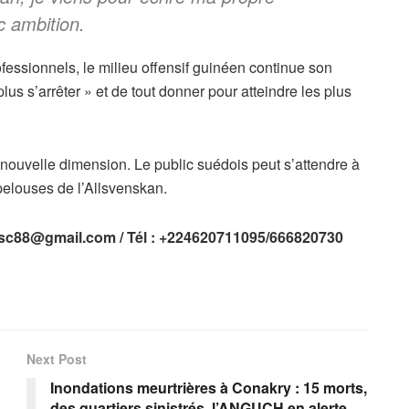
c ambition.
essionnels, le milieu offensif guinéen continue son
us s’arrêter » et de tout donner pour atteindre les plus
ouvelle dimension. Le public suédois peut s’attendre à
 pelouses de l’Allsvenskan.
c88@gmail.com
/ Tél : +224620711095/666820730
Next Post
Inondations meurtrières à Conakry : 15 morts,
des quartiers sinistrés, l’ANGUCH en alerte