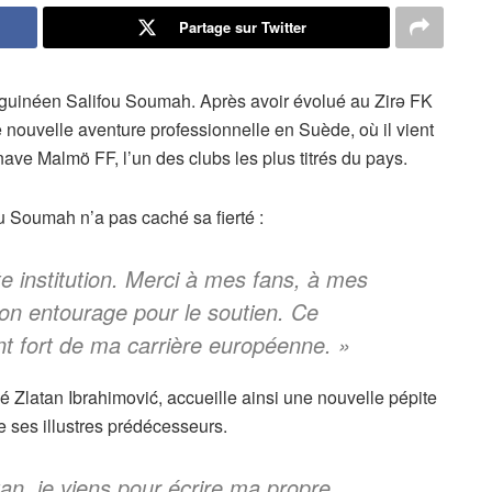
Partage sur Twitter
 guinéen Salifou Soumah. Après avoir évolué au Zirə FK
 nouvelle aventure professionnelle en Suède, où il vient
ave Malmö FF, l’un des clubs les plus titrés du pays.
 Soumah n’a pas caché sa fierté :
te institution. Merci à mes fans, à mes
mon entourage pour le soutien. Ce
fort de ma carrière européenne. »
 Zlatan Ibrahimović, accueille ainsi une nouvelle pépite
e ses illustres prédécesseurs.
tan, je viens pour écrire ma propre