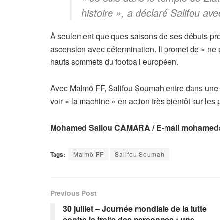
histoire »,
a déclaré Salifou ave
À seulement quelques saisons de ses débuts prof
ascension avec détermination. Il promet de « ne pl
hauts sommets du football européen.
Avec Malmö FF, Salifou Soumah entre dans une n
voir « la machine » en action très bientôt sur les
Mohamed Saliou CAMARA / E-mail
mohameds
Tags:
Malmö FF
Salifou Soumah
Previous Post
30 juillet – Journée mondiale de la lutte
contre la traite des personnes : une