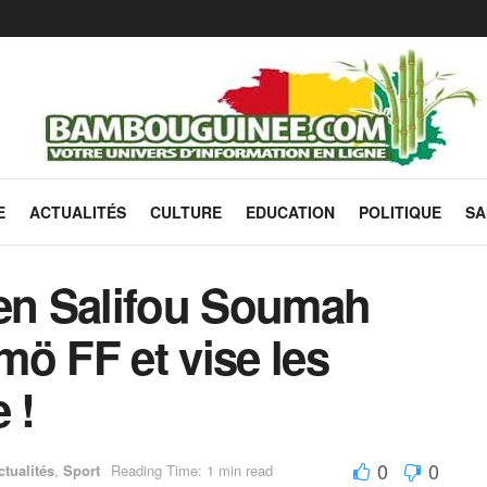
E
ACTUALITÉS
CULTURE
EDUCATION
POLITIQUE
SA
éen Salifou Soumah
ö FF et vise les
 !
0
0
ctualités
,
Sport
Reading Time: 1 min read