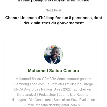
Next Post
Ghana : Un crash d’hélicoptère tue 8 personnes, dont
deux ministres du gouvernement
Mohamed Saliou Camara
Mohamed Saliou CAMARA Administrateur général
Bambouguinee.com Lauréat du Prix Ricardo Ortega
UNCA Award des Nations Unies 2022 Fact-checker |
Data analyst | Podcasteur | Journaliste Reporter
d'Images JRI | Consultant | Spécialiste Suivi-Evaluation
Email:
mohamedsc88@gmail.com
ou