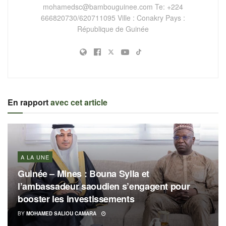
mohamedsc@bambouguinee.com
Te: +224
666820730/620711095 Ville : Conakry Pays :
République de Guinée
En rapport
avec cet article
A LA UNE
Guinée – Mines : Bouna Sylla et
l’ambassadeur saoudien s’engagent pour
booster les investissements
BY
MOHAMED SALIOU CAMARA