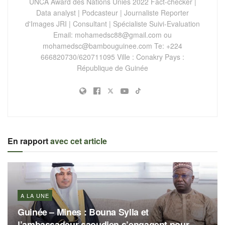
UNCA Award des Nations Unies 2022 Fact-checker |
Data analyst | Podcasteur | Journaliste Reporter
d'Images JRI | Consultant | Spécialiste Suivi-Evaluation
Email:
mohamedsc88@gmail.com
ou
mohamedsc@bambouguinee.com
Te: +224
666820730/620711095 Ville : Conakry Pays :
République de Guinée
En rapport
avec cet article
A LA UNE
Guinée – Mines : Bouna Sylla et
l’ambassadeur saoudien s’engagent pour