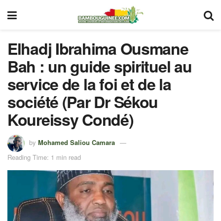
Elhadj Ibrahima Ousmane
Bah : un guide spirituel au
service de la foi et de la
société (Par Dr Sékou
Koureissy Condé)
by
Mohamed Saliou Camara
Reading Time: 1 min read