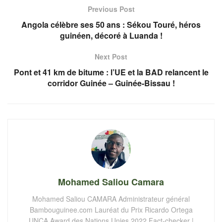
Previous Post
Angola célèbre ses 50 ans : Sékou Touré, héros
guinéen, décoré à Luanda !
Next Post
Pont et 41 km de bitume : l’UE et la BAD relancent le
corridor Guinée – Guinée-Bissau !
Mohamed Saliou Camara
Mohamed Saliou CAMARA Administrateur général
Bambouguinee.com Lauréat du Prix Ricardo Ortega
UNCA Award des Nations Unies 2022 Fact-checker |