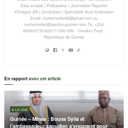
Data analyst | Podcasteur | Journaliste Reporter
d'Images JRI | Consultant | Spécialiste Suivi-Evaluation
Email:
mohamedsc88@gmail.com
ou
mohamedsc@bambouguinee.com
Te: +224
666820730/620711095 Ville : Conakry Pays :
République de Guinée
En rapport
avec cet article
A LA UNE
Guinée – Mines : Bouna Sylla et
l’ambassadeur saoudien s’engagent pour