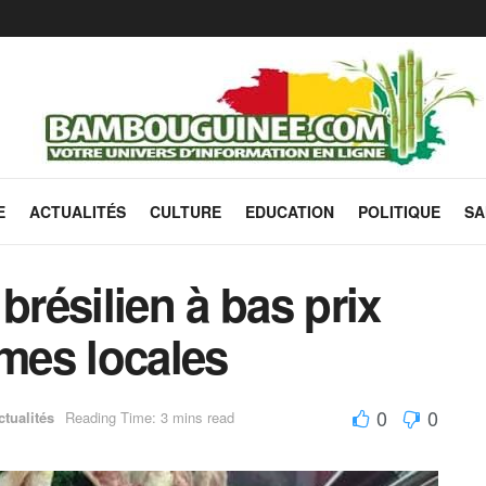
E
ACTUALITÉS
CULTURE
EDUCATION
POLITIQUE
SA
brésilien à bas prix
rmes locales
0
0
ctualités
Reading Time: 3 mins read