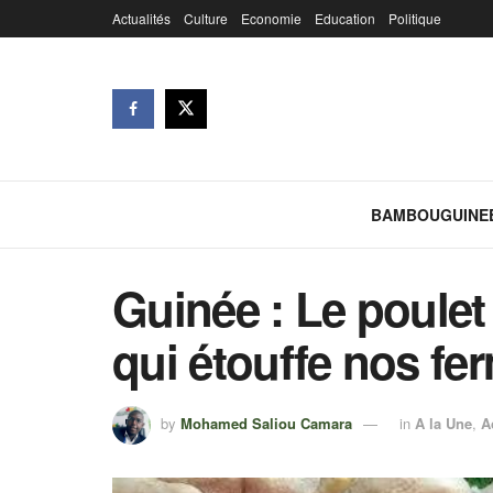
Actualités
Culture
Economie
Education
Politique
BAMBOUGUINE
Guinée : Le poulet 
qui étouffe nos fe
by
Mohamed Saliou Camara
in
A la Une
,
A