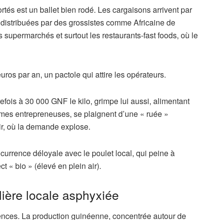
tés est un ballet bien rodé. Les cargaisons arrivent par
distribuées par des grossistes comme Africaine de
s supermarchés et surtout les restaurants-fast foods, où le
ros par an, un pactole qui attire les opérateurs.
utrefois à 30 000 GNF le kilo, grimpe lui aussi, alimentant
mes entrepreneuses, se plaignent d’une « ruée »
ir, où la demande explose.
currence déloyale avec le poulet local, qui peine à
t « bio » (élevé en plein air).
lière locale asphyxiée
ences. La production guinéenne, concentrée autour de