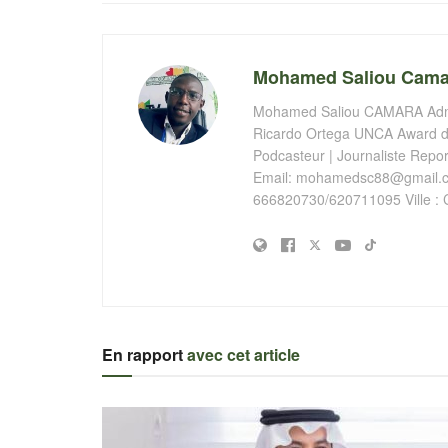
Mohamed Saliou Cama
Mohamed Saliou CAMARA Admin
Ricardo Ortega UNCA Award de
Podcasteur | Journaliste Report
Email:
mohamedsc88@gmail.
666820730/620711095 Ville : 
En rapport
avec cet article