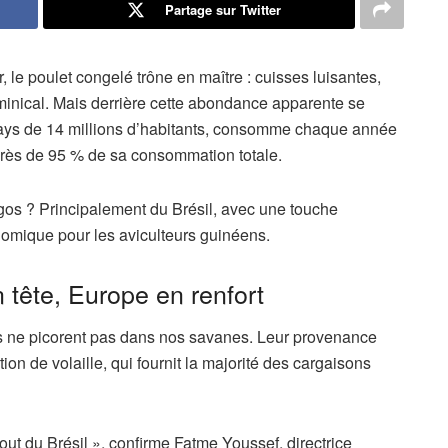
Partage sur Twitter
e poulet congelé trône en maître : cuisses luisantes,
ominical. Mais derrière cette abondance apparente se
ys de 14 millions d’habitants, consomme chaque année
 près de 95 % de sa consommation totale.
igos ? Principalement du Brésil, avec une touche
nomique pour les aviculteurs guinéens.
n tête, Europe en renfort
ens ne picorent pas dans nos savanes. Leur provenance
ion de volaille, qui fournit la majorité des cargaisons
out du Brésil », confirme Fatme Youssef, directrice