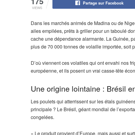
175
Partage sur Facebook
VIEWS
Dans les marchés animés de Madina ou de Niger, l
ailes empilées, prêts à griller pour un taboulé d
cache une dépendance alarmante. La Guinée, pa
plus de 70 000 tonnes de volaille importée, soit
D’où viennent ces volatiles qui ont envahi nos fr
européenne, et ils posent un vrai casse-tête éco
Une origine lointaine : Brésil e
Les poulets qui atterrissent sur les étals guiné
principale ? Le Brésil, géant mondial de l’exportat
congelées.
« Le produit provient d’Europe, mais aussi et surt