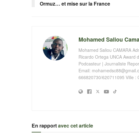
Ormuz… et mise sur la France
Mohamed Saliou Cama
Mohamed Saliou CAMARA Admin
Ricardo Ortega UNCA Award de
Podcasteur | Journaliste Report
Email:
mohamedsc88@gmail.
666820730/620711095 Ville : 
En rapport
avec cet article