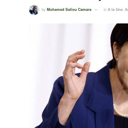
by
Mohamed Saliou Camara
in
A la Une
,
A