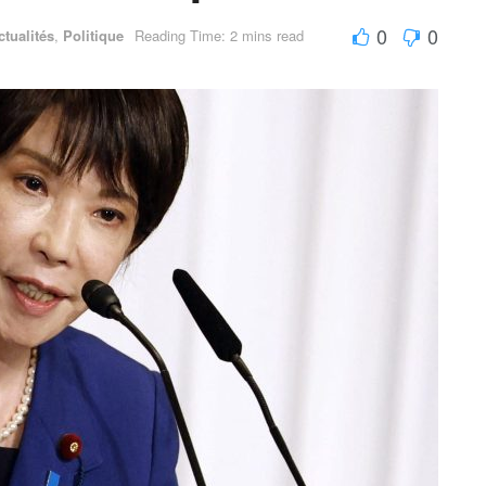
0
0
ctualités
,
Politique
Reading Time: 2 mins read