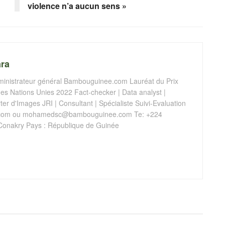
violence n’a aucun sens »
ra
istrateur général Bambouguinee.com Lauréat du Prix
s Nations Unies 2022 Fact-checker | Data analyst |
er d'Images JRI | Consultant | Spécialiste Suivi-Evaluation
com
ou
mohamedsc@bambouguinee.com
Te: +224
Conakry Pays : République de Guinée