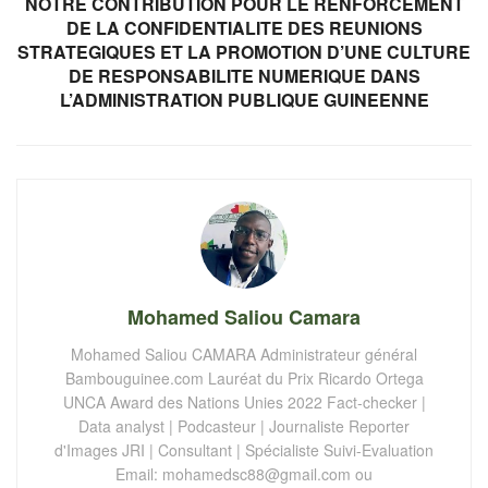
NOTRE CONTRIBUTION POUR LE RENFORCEMENT
DE LA CONFIDENTIALITE DES REUNIONS
STRATEGIQUES ET LA PROMOTION D’UNE CULTURE
DE RESPONSABILITE NUMERIQUE DANS
L’ADMINISTRATION PUBLIQUE GUINEENNE
Mohamed Saliou Camara
Mohamed Saliou CAMARA Administrateur général
Bambouguinee.com Lauréat du Prix Ricardo Ortega
UNCA Award des Nations Unies 2022 Fact-checker |
Data analyst | Podcasteur | Journaliste Reporter
d'Images JRI | Consultant | Spécialiste Suivi-Evaluation
Email:
mohamedsc88@gmail.com
ou