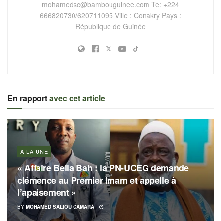
mohamedsc@bambouguinee.com
Te: +224
666820730/620711095 Ville : Conakry Pays :
République de Guinée
En rapport
avec cet article
A LA UNE
« Affaire Bella Bah : la PN-UCEG demande
clémence au Premier Imam et appelle à
l’apaisement »
BY
MOHAMED SALIOU CAMARA