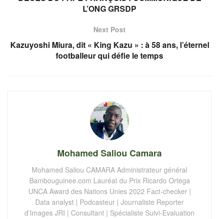
L’ONG GRSDP
Next Post
Kazuyoshi Miura, dit « King Kazu » : à 58 ans, l’éternel
footballeur qui défie le temps
Mohamed Saliou Camara
Mohamed Saliou CAMARA Administrateur général
Bambouguinee.com Lauréat du Prix Ricardo Ortega
UNCA Award des Nations Unies 2022 Fact-checker |
Data analyst | Podcasteur | Journaliste Reporter
d'Images JRI | Consultant | Spécialiste Suivi-Evaluation