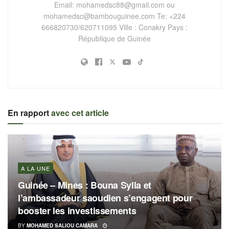
Email:
mohamedsc88@gmail.com
ou
mohamedsc@bambouguinee.com
Te: +224
666820730/620711095 Ville : Conakry Pays :
République de Guinée
En rapport
avec cet article
A LA UNE
Guinée – Mines : Bouna Sylla et
l’ambassadeur saoudien s’engagent pour
booster les investissements
BY
MOHAMED SALIOU CAMARA