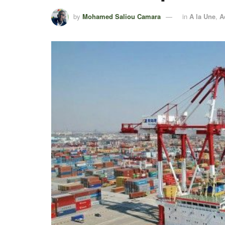
by
Mohamed Saliou Camara
in
A la Une
,
A