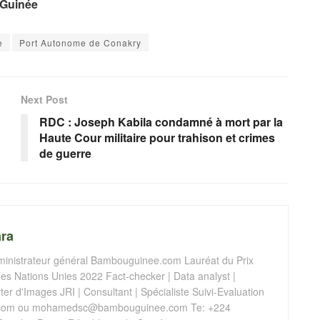
 Guinée
e
Port Autonome de Conakry
Next Post
RDC : Joseph Kabila condamné à mort par la
Haute Cour militaire pour trahison et crimes
de guerre
ra
istrateur général Bambouguinee.com Lauréat du Prix
s Nations Unies 2022 Fact-checker | Data analyst |
er d'Images JRI | Consultant | Spécialiste Suivi-Evaluation
com
ou
mohamedsc@bambouguinee.com
Te: +224