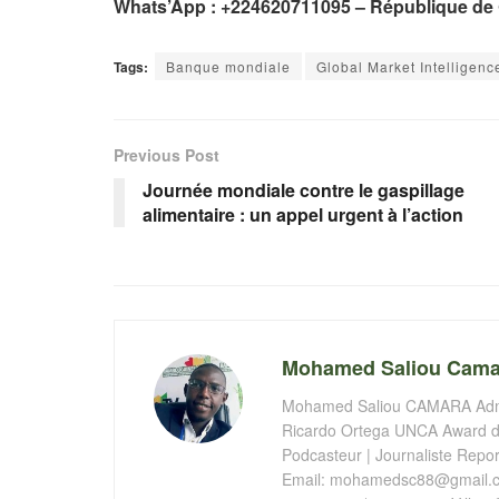
Whats’App : +224620711095 – République de
Tags:
Banque mondiale
Global Market Intelligenc
Previous Post
Journée mondiale contre le gaspillage
alimentaire : un appel urgent à l’action
Mohamed Saliou Cama
Mohamed Saliou CAMARA Admin
Ricardo Ortega UNCA Award de
Podcasteur | Journaliste Report
Email:
mohamedsc88@gmail.