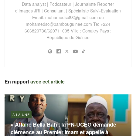
Data analyst | Podcasteur | Journaliste Reporter
d'Images JRI | Consultant | Spécialiste Suivi-Evaluation
Email:
mohamedsc88@gmail.com
ou
mohamedsc@bambouguinee.com
Te: +224
666820730/620711095 Ville : Conakry Pays :
République de Guinée
En rapport
avec cet article
A LA UNE
« Affaire Bella Bah : la PN-UCEG demande
clémence au Premier Imam et appelle à