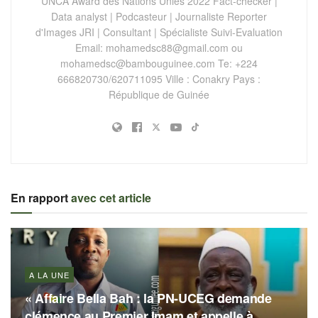
UNCA Award des Nations Unies 2022 Fact-checker |
Data analyst | Podcasteur | Journaliste Reporter
d'Images JRI | Consultant | Spécialiste Suivi-Evaluation
Email:
mohamedsc88@gmail.com
ou
mohamedsc@bambouguinee.com
Te: +224
666820730/620711095 Ville : Conakry Pays :
République de Guinée
En rapport
avec cet article
A LA UNE
« Affaire Bella Bah : la PN-UCEG demande
clémence au Premier Imam et appelle à