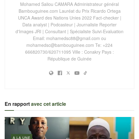
Mohamed Saliou CAMARA Administrateur général
Bambouguinee.com Lauréat du Prix Ricardo Ortega
UNCA Award des Nations Unies 2022 Fact-checker |
Data analyst | Podcasteur | Journaliste Reporter
d'Images JRI | Consultant | Spécialiste Suivi-Evaluation
Email:
mohamedsc88@gmail.com
ou
mohamedsc@bambouguinee.com
Te: +224
666820730/620711095 Ville : Conakry Pays :
République de Guinée
En rapport
avec cet article
A LA UNE