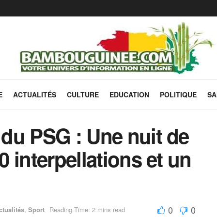
E
ACTUALITÉS
CULTURE
EDUCATION
POLITIQUE
SA
e du PSG : Une nuit de
0 interpellations et un
0
0
ctualités
,
Sport
Reading Time: 2 mins read