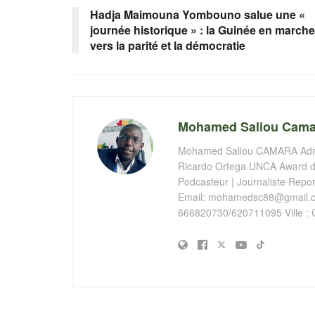
Hadja Maimouna Yombouno salue une «
journée historique » : la Guinée en marche
vers la parité et la démocratie
Mohamed Saliou Cama
Mohamed Saliou CAMARA Admin
Ricardo Ortega UNCA Award de
Podcasteur | Journaliste Report
Email:
mohamedsc88@gmail.
666820730/620711095 Ville : 