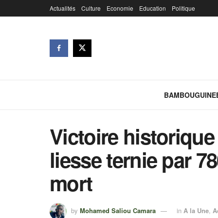
Actualités
Culture
Economie
Education
Politique
BAMBOUGUINE
Victoire historiqu
liesse ternie par 78
mort
by
Mohamed Saliou Camara
in
A la Une
,
A