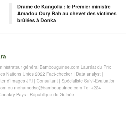
Drame de Kangolia : le Premier ministre
Amadou Oury Bah au chevet des victimes
brûlées à Donka
ra
istrateur général Bambouguinee.com Lauréat du Prix
s Nations Unies 2022 Fact-checker | Data analyst |
er d'Images JRI | Consultant | Spécialiste Suivi-Evaluation
com
ou
mohamedsc@bambouguinee.com
Te: +224
Conakry Pays : République de Guinée