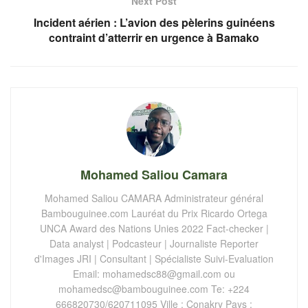
Next Post
Incident aérien : L’avion des pèlerins guinéens
contraint d’atterrir en urgence à Bamako
Mohamed Saliou Camara
Mohamed Saliou CAMARA Administrateur général
Bambouguinee.com Lauréat du Prix Ricardo Ortega
UNCA Award des Nations Unies 2022 Fact-checker |
Data analyst | Podcasteur | Journaliste Reporter
d'Images JRI | Consultant | Spécialiste Suivi-Evaluation
Email:
mohamedsc88@gmail.com
ou
mohamedsc@bambouguinee.com
Te: +224
666820730/620711095 Ville : Conakry Pays :