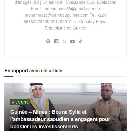
d'Images JRI | Consultant | Spécialiste Suivi-Evaluation
Email:
mohamedsc88@gmail.com
ou
mohamedsc@bambouguinee.com
Te: +224
666820730/620711095 Ville : Conakry Pays :
République de Guinée
En rapport
avec cet article
A LA UNE
Guinée – Mines : Bouna Sylla et
l’ambassadeur saoudien s’engagent pour
booster les investissements