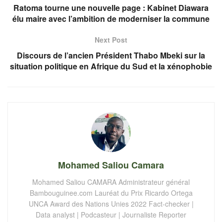
Ratoma tourne une nouvelle page : Kabinet Diawara
élu maire avec l’ambition de moderniser la commune
Next Post
Discours de l’ancien Président Thabo Mbeki sur la
situation politique en Afrique du Sud et la xénophobie
Mohamed Saliou Camara
Mohamed Saliou CAMARA Administrateur général
Bambouguinee.com Lauréat du Prix Ricardo Ortega
UNCA Award des Nations Unies 2022 Fact-checker |
Data analyst | Podcasteur | Journaliste Reporter