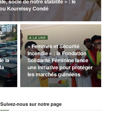
e, socle de notre stabilité » : le
kou Koureissy Condé
25
a
A LA UNE
« Femmes et Sécurité
Incendie » : la Fondation
e la
Solidarité Féminine lance
la
une initiative pour protéger
les marchés guinéens
Suivez-nous sur notre page