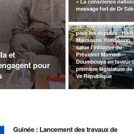
« La conscience national
message fort de Dr Sé
A LA UNE
147 Toyota Fortuner 20
pour les députés : Hadj
Maimouna Yombouno
salue l’initiative du
la et
Président Mamadi
Doumbouya en faveur d
engagent pour
première législature de 
s
Ve République
Guinée : Lancement des travaux de